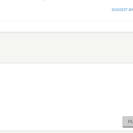
SUGGEST A
P