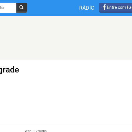
RÁDIO
Entre com Fa
grade
Web
-
128Kbps