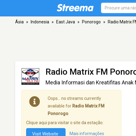
Ásia
»
Indonesia
»
East Java
»
Ponorogo
»
Radio Matrix 
Radio Matrix FM Ponor
Media Informasi dan Kreatifitas Ana
Oops… no streams currently
available for
Radio Matrix FM
Ponorogo
.
Clique aqui para visitar o site da estação:
Visit Website
Mais informações