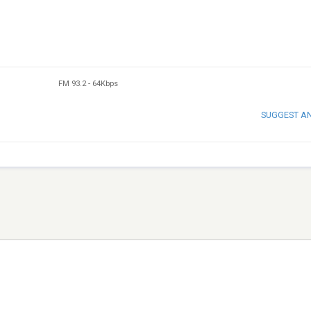
FM 93.2
-
64Kbps
SUGGEST A