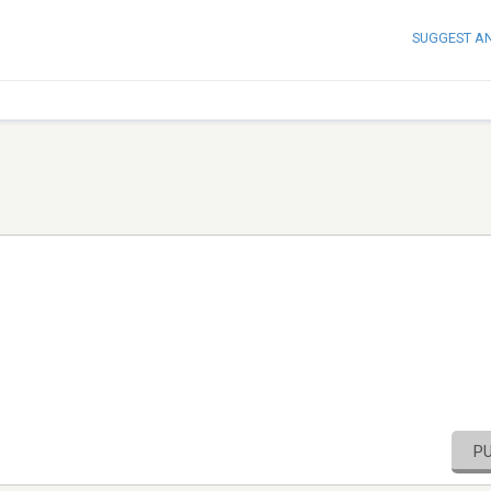
SUGGEST A
P