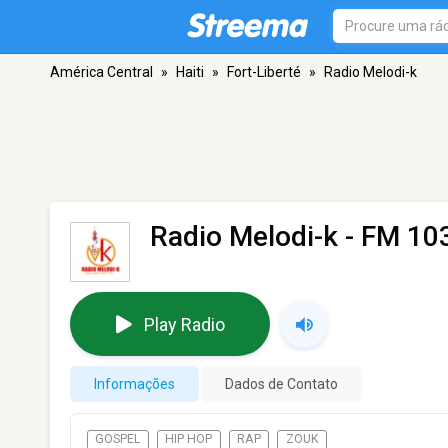
América Central
»
Haiti
»
Fort-Liberté
»
Radio Melodi-k
Radio Melodi-k
- FM 103
Play Radio
Informações
Dados de Contato
GOSPEL
HIP HOP
RAP
ZOUK