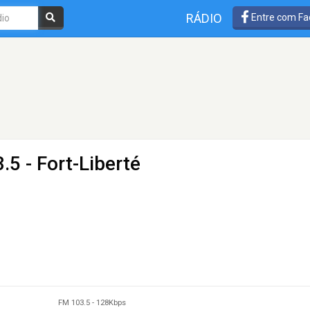
RÁDIO
Entre com Fa
.5 - Fort-Liberté
FM 103.5
-
128Kbps