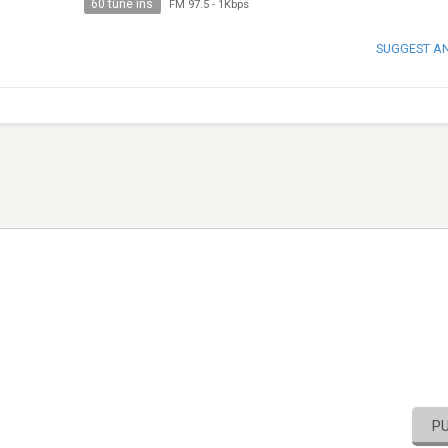
60 tune ins
FM 97.5
-
1Kbps
SUGGEST A
P