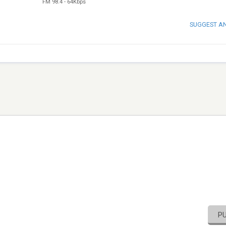
FM 98.4
-
64Kbps
SUGGEST A
P