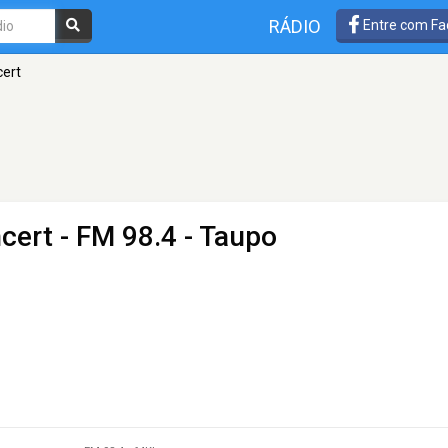
RÁDIO
Entre com Fa
ert
cert
- FM 98.4 - Taupo