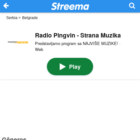
Serbia
>
Belgrade
Radio Pingvin - Strana Muzika
Predstavljamo program sa NAJVIŠE MUZIKE! ·
Web
Play
Gêneros