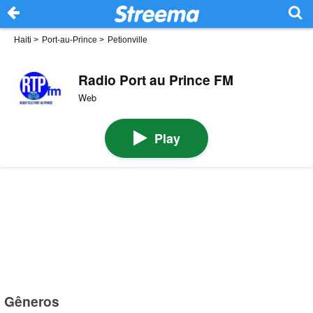
Haiti
>
Port-au-Prince
>
Petionville
Radio Port au Prince FM
Web
Play
Gêneros