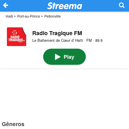
Haiti
>
Port-au-Prince
>
Petionville
Radio Tragique FM
Le Battement de Cœur d' Haïti · FM · 89.9
Play
Gêneros