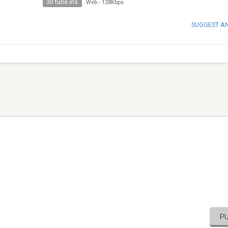
30 tune ins
Web
-
128Kbps
SUGGEST A
P