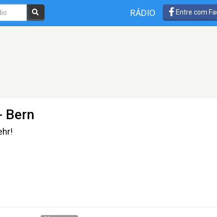
RÁDIO
Entre com Fa
- Bern
hr!