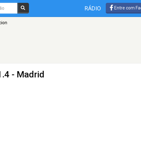
RÁDIO
Entre com Fa
cion
.4 - Madrid