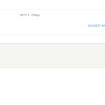
FM 91.4
-
37Kbps
SUGGEST A