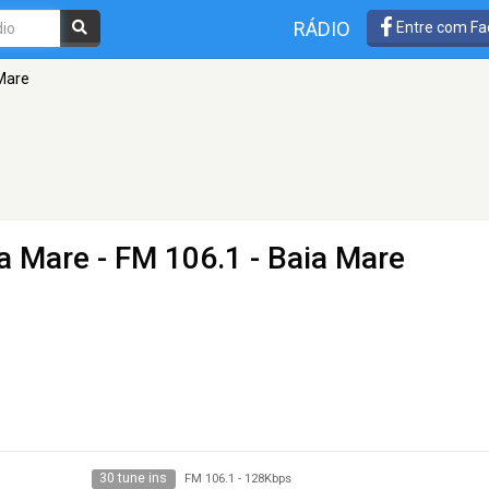
RÁDIO
Entre com Fa
 Mare
ia Mare
- FM 106.1 - Baia Mare
30 tune ins
FM 106.1
-
128Kbps