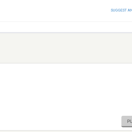
SUGGEST A
P