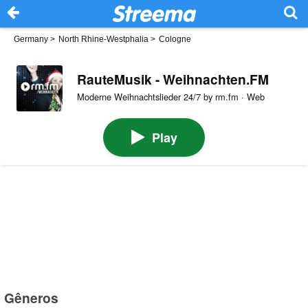
Germany
>
North Rhine-Westphalia
>
Cologne
RauteMusik - Weihnachten.FM
Moderne Weihnachtslieder 24/7 by rm.fm · Web
Play
Gêneros