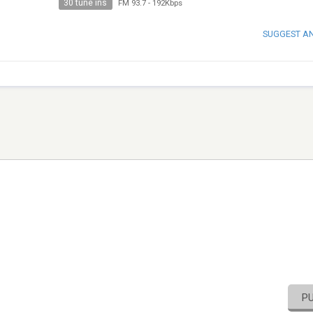
30 tune ins
FM 93.7
-
192Kbps
SUGGEST A
P