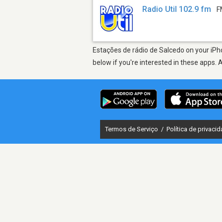
Radio Util 102.9 fm
F
Estações de rádio de Salcedo on your iPho
below if you're interested in these apps. 
Termos de Serviço
/
Política de privaci