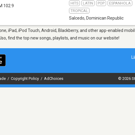
HITS
LATIN
POP
ESPANHOLA
M 102.9
TROPICAL
Salcedo
,
Dominican Republic
ne, iPad, iPod Touch, Android, Blackberry, and other app-enabled mobil
Also, find the top new songs, playlists, and music on our website!
L
dade
/
Copyright Policy
/
AdChoices
© 2026 St