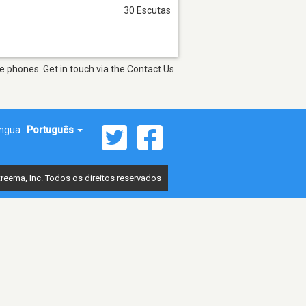
30 Escutas
e phones. Get in touch via the Contact Us
íngua :
Português
reema, Inc. Todos os direitos reservados