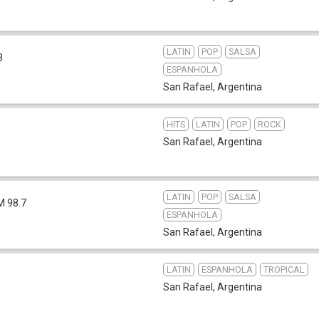
LATIN
POP
SALSA
3
ESPANHOLA
San Rafael
,
Argentina
HITS
LATIN
POP
ROCK
San Rafael
,
Argentina
LATIN
POP
SALSA
M 98.7
ESPANHOLA
San Rafael
,
Argentina
LATIN
ESPANHOLA
TROPICAL
San Rafael
,
Argentina