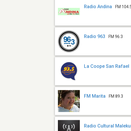
Radio Andina
FM 104.
Radio 963
FM 96.3
La Coope San Rafael
FM Marita
FM 89.3
Radio Cultural Maleku