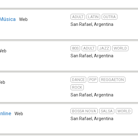
ADULT
LATIN
OUTRA
 Música
Web
San Rafael
,
Argentina
80S
ADULT
JAZZ
WORLD
Web
San Rafael
,
Argentina
DANCE
POP
REGGAETON
eb
ROCK
San Rafael
,
Argentina
BOSSA NOVA
SALSA
WORLD
nline
Web
San Rafael
,
Argentina