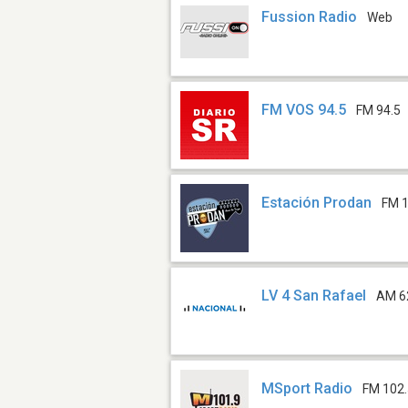
Fussion Radio
Web
FM VOS 94.5
FM 94.5
Estación Prodan
FM 1
LV 4 San Rafael
AM 6
MSport Radio
FM 102