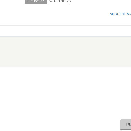
30 tune ins
Web
-
128Kbps
SUGGEST A
P