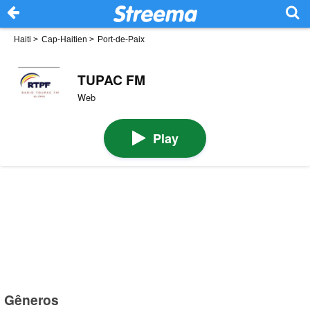
Haiti
>
Cap-Haitien
>
Port-de-Paix
TUPAC FM
Web
Play
Gêneros