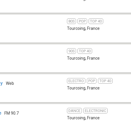
80S
POP
TOP 40
Tourcoing
,
France
90S
TOP 40
Tourcoing
,
France
ELECTRO
POP
TOP 40
oy
Web
Tourcoing
,
France
DANCE
ELECTRONIC
e
FM 90.7
Tourcoing
,
France