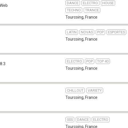
DANCE
ELECTRO
HOUSE
Web
TECHNO
TRANCE
Tourcoing
,
France
LATIN
NOVAS
POP
ESPORTES
Tourcoing
,
France
ELECTRO
POP
TOP 40
8.3
Tourcoing
,
France
CHILLOUT
VARIETY
Tourcoing
,
France
00S
DANCE
ELECTRO
Tourcoing
,
France