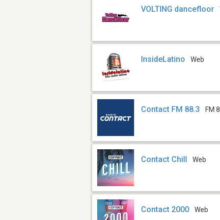
VOLTING dancefloor
InsideLatino
Web
Contact FM 88.3
FM 8
Contact Chill
Web
Contact 2000
Web