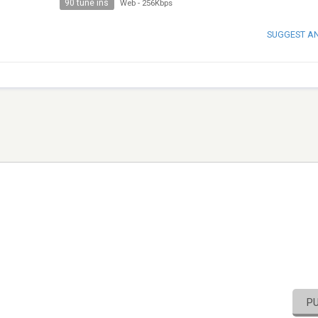
90 tune ins
Web
-
256Kbps
SUGGEST A
P