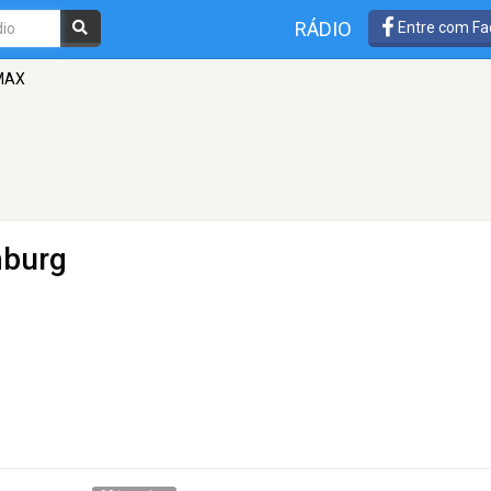
RÁDIO
Entre com Fa
 MAX
burg