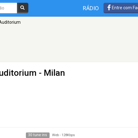
RÁDIO
Entre com Fa
- Auditorium
Auditorium
- Milan
30 tune ins
Web
-
128Kbps