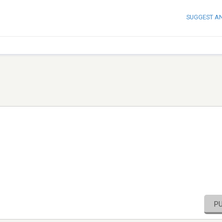
SUGGEST A
P