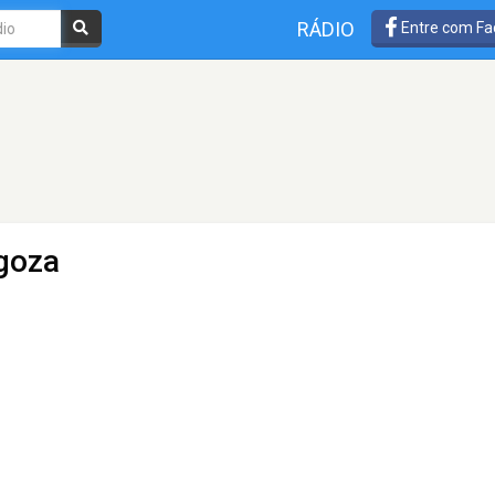
RÁDIO
Entre com Fa
goza