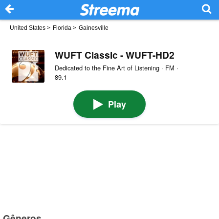
United States
>
Florida
>
Gainesville
WUFT Classic - WUFT-HD2
Dedicated to the Fine Art of Listening · FM ·
89.1
Play
Gêneros