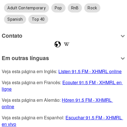
Adult Contemporary
Pop
RnB
Rock
Spanish
Top 40
Contato
Em outras línguas
Veja esta página em Inglês: 
Listen 91.5 FM - XHMRL online
Veja esta página em Francês: 
Ecouter 91.5 FM - XHMRL en 
ligne
Veja esta página em Alemão: 
Hören 91.5 FM - XHMRL 
online
Veja esta página em Espanhol: 
Escuchar 91.5 FM - XHMRL 
en vivo