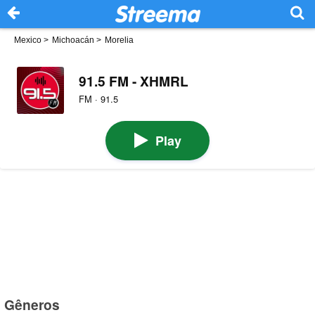
Mexico
>
Michoacán
>
Morelia
91.5 FM - XHMRL
FM · 91.5
Play
Gêneros