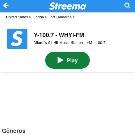
United States
>
Florida
>
Fort Lauderdale
Y-100.7 - WHYI-FM
Miami's #1 Hit Music Station · FM · 100.7
Play
Gêneros