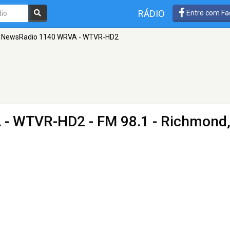
RÁDIO
Entre com Fa
NewsRadio 1140 WRVA - WTVR-HD2
 - WTVR-HD2
- FM 98.1 - Richmond