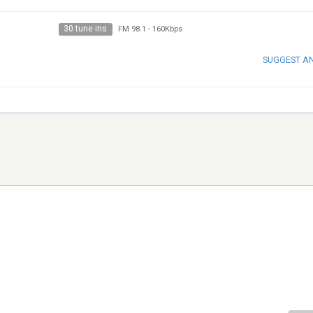
30 tune ins
FM 98.1
-
160Kbps
SUGGEST A