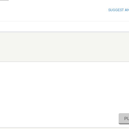
SUGGEST A
P