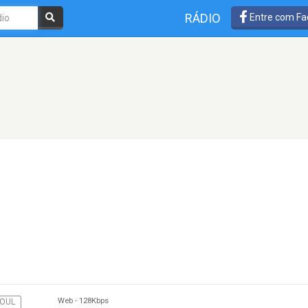
RÁDIO
Entre com Fa
Web
-
128Kbps
OUL