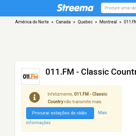
América do Norte
»
Canada
»
Quebec
»
Montreal
»
011.FM
011.FM - Classic Count
Infelizmente,
011.FM - Classic
Country
não transmite mais.
Procurar estações de rádio
Mais
informações