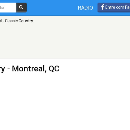
RÁDIO
Entre com Fa
 - Classic Country
ry
- Montreal, QC