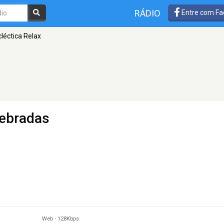
RÁDIO
Entre com Fa
cléctica Relax
ebradas
Web
-
128Kbps