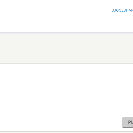
SUGGEST A
P