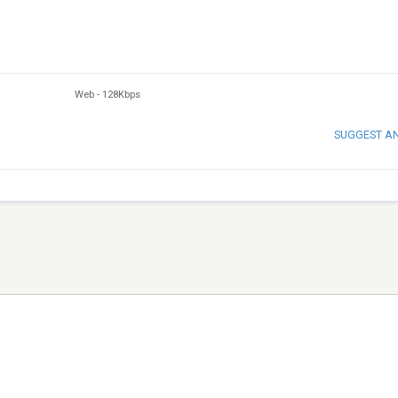
Web
-
128Kbps
SUGGEST A