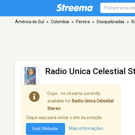
Ámérica do Sul
»
Colombia
»
Pereira
»
Dosquebradas
»
R
Radio Unica Celestial S
Oops… no streams currently
available for
Radio Unica Celestial
Stereo
.
Clique aqui para visitar o site da estação:
Visit Website
Mais informações