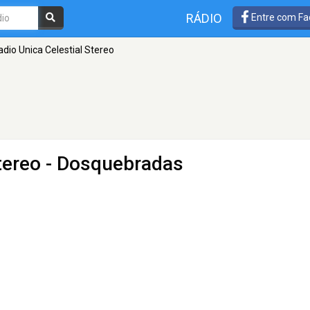
RÁDIO
Entre com Fa
adio Unica Celestial Stereo
tereo
- Dosquebradas