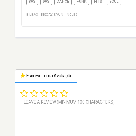
80S
90S
DANCE
FUNK
HITS
SOUL
BILBAO
·
BISCAY
,
SPAIN
·
INGLÊS
Escrever uma Avaliação