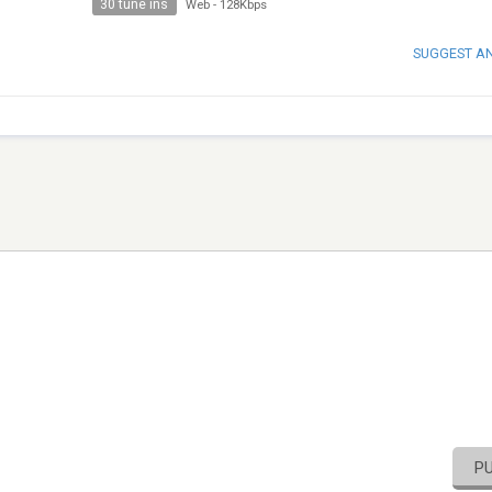
30 tune ins
Web
-
128Kbps
SUGGEST A
P