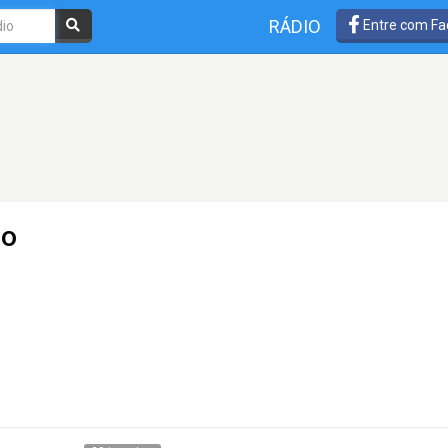
RÁDIO
Entre com Fa
ao