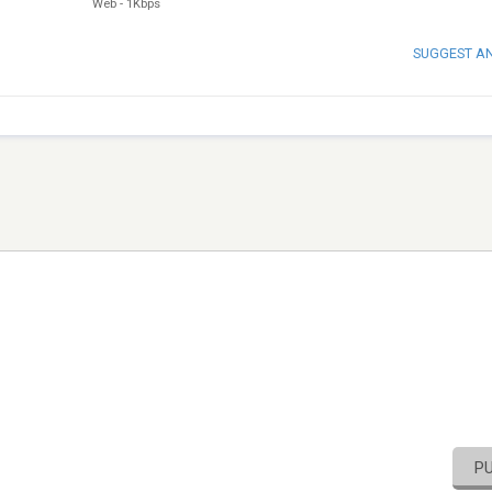
Web
-
1Kbps
SUGGEST A
P