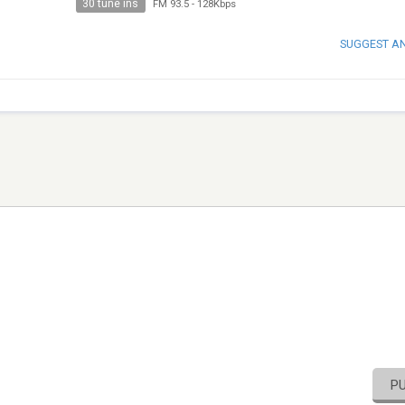
30 tune ins
FM 93.5
-
128Kbps
SUGGEST A
P