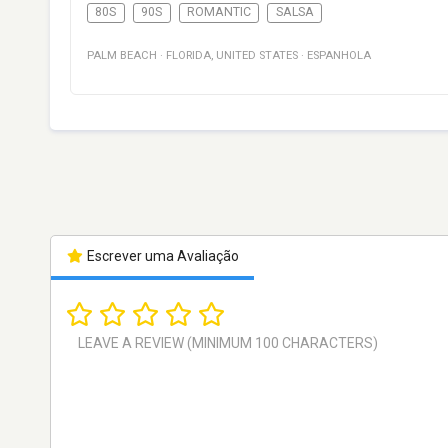
80S
90S
ROMANTIC
SALSA
PALM BEACH
·
FLORIDA
,
UNITED STATES
·
ESPANHOLA
Escrever uma Avaliação