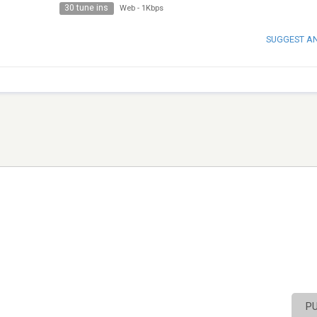
30 tune ins
Web
-
1Kbps
SUGGEST A
P