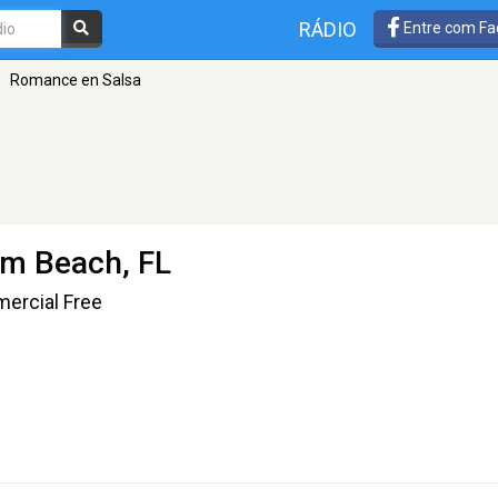
RÁDIO
Entre com Fa
»
Romance en Salsa
lm Beach, FL
ercial Free