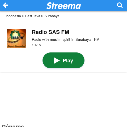
Indonesia
>
East Java
>
Surabaya
Radio SAS FM
Radio with muslim spirit in Surabaya · FM ·
107.5
Play
Gêneros