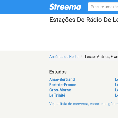
Estações De Rádio De Le
América do Norte
Lesser Antilles, Fra
Estados
Anse-Bertrand
L
Fort-de-France
L
Gros-Morne
L
La Trinité
L
Veja a lista de conversa, esportes e gêne