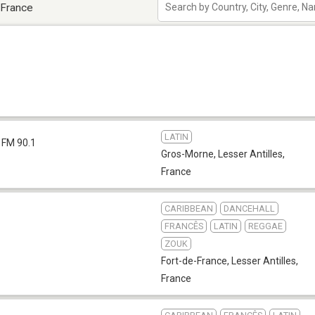
 France
LATIN
FM 90.1
Gros-Morne
,
Lesser Antilles,
France
CARIBBEAN
DANCEHALL
FRANCÊS
LATIN
REGGAE
ZOUK
Fort-de-France
,
Lesser Antilles,
France