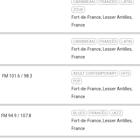
CARIBBEAN
FRANCÊS
LATIN
ZOUK
Fort-de-France
,
Lesser Antilles,
France
CARIBBEAN
FRANCÊS
LATIN
Fort-de-France
,
Lesser Antilles,
France
ADULT CONTEMPORARY
HITS
FM 101.6 / 98.3
POP
Fort-de-France
,
Lesser Antilles,
France
BLUES
FRANCÊS
JAZZ
FM 94.9 / 107.8
Fort-de-France
,
Lesser Antilles,
France