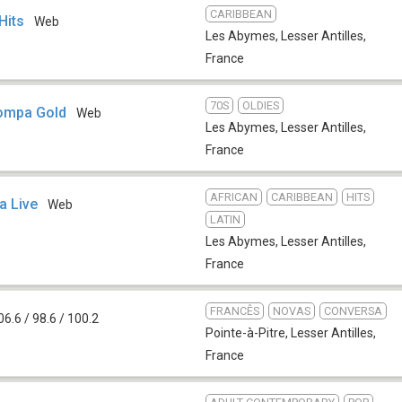
CARIBBEAN
Hits
Web
Les Abymes
,
Lesser Antilles,
France
70S
OLDIES
Kompa Gold
Web
Les Abymes
,
Lesser Antilles,
France
AFRICAN
CARIBBEAN
HITS
a Live
Web
LATIN
Les Abymes
,
Lesser Antilles,
France
FRANCÊS
NOVAS
CONVERSA
6.6 / 98.6 / 100.2
Pointe-à-Pitre
,
Lesser Antilles,
France