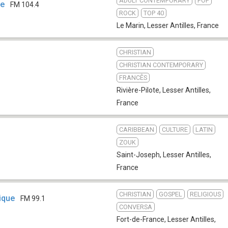
ADULT CONTEMPORARY
POP
ue
FM 104.4
ROCK
TOP 40
Le Marin
,
Lesser Antilles, France
CHRISTIAN
CHRISTIAN CONTEMPORARY
FRANCÊS
Rivière-Pilote
,
Lesser Antilles,
France
CARIBBEAN
CULTURE
LATIN
ZOUK
Saint-Joseph
,
Lesser Antilles,
France
CHRISTIAN
GOSPEL
RELIGIOUS
ique
FM 99.1
CONVERSA
Fort-de-France
,
Lesser Antilles,