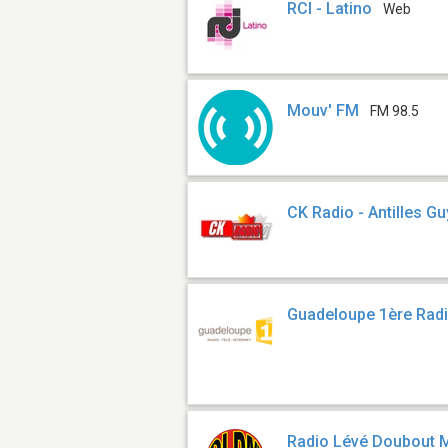
RCI - Latino
Web
Mouv' FM
FM 98.5
CK Radio - Antilles G
Guadeloupe 1ère Rad
Radio Lévé Doubout 