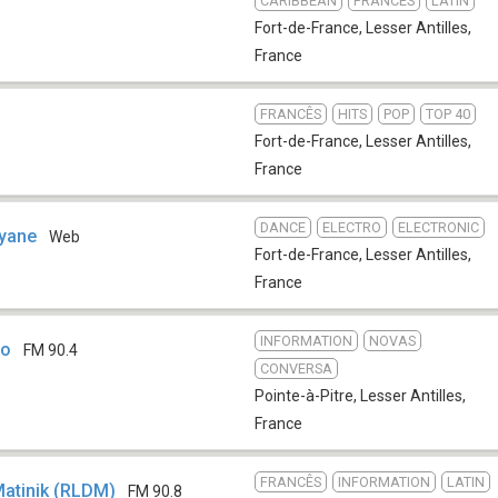
CARIBBEAN
FRANCÊS
LATIN
Fort-de-France
,
Lesser Antilles,
France
FRANCÊS
HITS
POP
TOP 40
Fort-de-France
,
Lesser Antilles,
France
DANCE
ELECTRO
ELECTRONIC
uyane
Web
Fort-de-France
,
Lesser Antilles,
France
INFORMATION
NOVAS
io
FM 90.4
CONVERSA
Pointe-à-Pitre
,
Lesser Antilles,
France
FRANCÊS
INFORMATION
LATIN
Matinik (RLDM)
FM 90.8