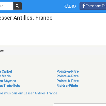
RÁDIO
Entre com Fa
sser Antilles, France
nce
e Carbet
Pointe-à-Pitre
e Marin
Pointe-a-Pitre
es Abymes
Pointe-à-Pitre
es Trois-Îlets
Rivière-Pilote
ros musicais em Lesser Antilles, France