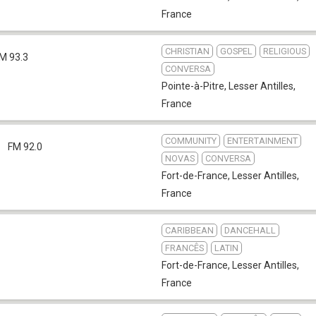
France
CHRISTIAN
GOSPEL
RELIGIOUS
M 93.3
CONVERSA
Pointe-à-Pitre
,
Lesser Antilles,
France
COMMUNITY
ENTERTAINMENT
o
FM 92.0
NOVAS
CONVERSA
Fort-de-France
,
Lesser Antilles,
France
CARIBBEAN
DANCEHALL
FRANCÊS
LATIN
Fort-de-France
,
Lesser Antilles,
France