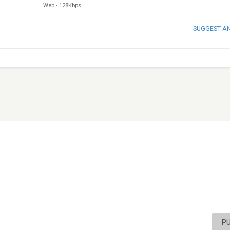
Web
-
128Kbps
SUGGEST A
P